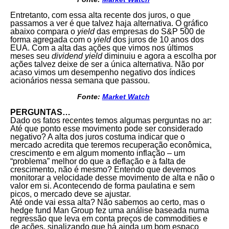
Entretanto, com essa alta recente dos juros, o que
passamos a ver é que talvez haja alternativa. O gráfico
abaixo compara o
yield
das empresas do S&P 500 de
forma agregada com o
yield
dos juros de 10 anos dos
EUA. Com a alta das ações que vimos nos últimos
meses seu
dividend yield
diminuiu e agora a escolha por
ações talvez deixe de ser a única alternativa. Não por
acaso vimos um desempenho negativo dos índices
acionários nessa semana que passou.
Fonte:
Market Watch
PERGUNTAS…
Dado os fatos recentes temos algumas perguntas no ar:
Até que ponto esse movimento pode ser considerado
negativo? A alta dos juros costuma indicar que o
mercado acredita que teremos recuperação econômica,
crescimento e em algum momento inflação – um
“problema” melhor do que a deflação e a falta de
crescimento, não é mesmo? Entendo que devemos
monitorar a velocidade desse movimento de alta e não o
valor em si. Acontecendo de forma paulatina e sem
picos, o mercado deve se ajustar.
Até onde vai essa alta? Não sabemos ao certo, mas o
hedge fund Man Group fez uma análise baseada numa
regressão que leva em conta preços de commodities e
de ações, sinalizando que há ainda um bom espaço