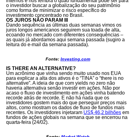
internos e nos lembra o quão fundamental pode ser para
o investidor buscar a globalização do seu patrimônio
como forma de minimizar o risco específico do
investimento concentrado no Brasil.
OS JUROS NÃO PARAM III
Dando sequência as últimas duas semanas vimos os
juros longos americanos seguirem sua toada de alta,
ecoando no mercado com diferentes consequências –
as quais já abordamos aqui semana passada (sugiro a
leitura do e-mail da semana passada).
Fonte:
Investing.com
IS THERE AN ALTERNATIVE?
Um acrônimo que vinha sendo muito usado nos EUA
para explicar a alta dos ativos é o “TINA” o “there is no
alternative”. A ideia de que com yields no zero não
haveria alternativa senão investir em ações. Não por
acaso o fluxo de investimento em ações vinha batendo
recorde atrás de recorde. E não há nada que os
investidores gostem mais do que perseguir preços mais
altos, como mostram os dados de fluxo de fundos mais
recentes. Os investidores injetaram
US$ 46,2 bilhões
em
fundos de ações globais na semana que se encerrou na
quarta-feira (24/02).
Fonte:
Market Watch