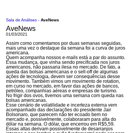
Ir
Sala de Análises
-
AveNews
para
AveNews
o
conteúdo
01/03/2021
Assim como comentamos por duas semanas seguidas,
mais uma vez o destaque da semana foi a curva de juros
americana.
Quem acompanha nossos e-mails está a par do assunto.
Essa mudança, que vinha sendo precificada nos juros
americanos, não passaria ilesa no mercado. De fato, a
queda das bolsas americanas e o sell-off de algumas
ações de tecnologia, devem ser consequências desse
movimento. Também vimos um movimento de rotation,
em curso no mercado, em favor das ações de bancos,
petróleo, companhias aéreas e empresas de turismo.
No frigir dos ovos, tivemos uma semana com queda nas
bolsas americanas.
Esse cenário de volatilidade e incerteza externa vem
acompanhado das declarações do presidente Jair
Bolsonaro, que parecem não ter ecoado bem no
mercado e, possivelmente, colaboraram para alta do
dólar na semana. O dólar, que encerrou em R$5,59.
Essas altas derivam possivelmente de desarranjos