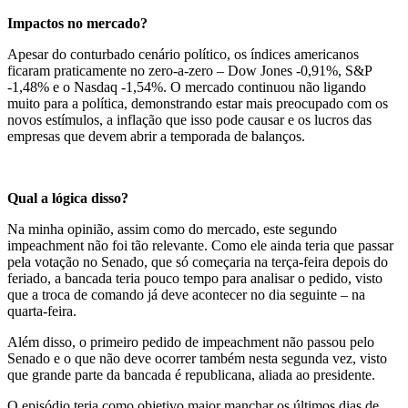
Impactos no mercado?
Apesar do conturbado cenário político, os índices americanos
ficaram praticamente no zero-a-zero – Dow Jones -0,91%, S&P
-1,48% e o Nasdaq -1,54%. O mercado continuou não ligando
muito para a política, demonstrando estar mais preocupado com os
novos estímulos, a inflação que isso pode causar e os lucros das
empresas que devem abrir a temporada de balanços.
Qual a lógica disso?
Na minha opinião, assim como do mercado, este segundo
impeachment não foi tão relevante. Como ele ainda teria que passar
pela votação no Senado, que só começaria na terça-feira depois do
feriado, a bancada teria pouco tempo para analisar o pedido, visto
que a troca de comando já deve acontecer no dia seguinte – na
quarta-feira.
Além disso, o primeiro pedido de impeachment não passou pelo
Senado e o que não deve ocorrer também nesta segunda vez, visto
que grande parte da bancada é republicana, aliada ao presidente.
O episódio teria como objetivo maior manchar os últimos dias de