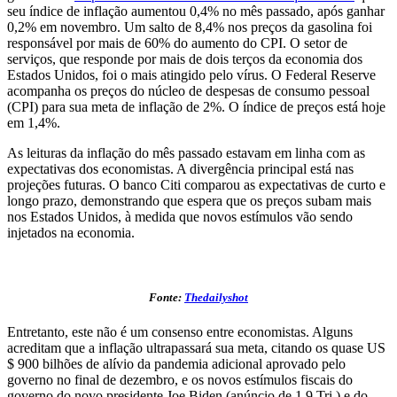
seu índice de inflação aumentou 0,4% no mês passado, após ganhar
0,2% em novembro. Um salto de 8,4% nos preços da gasolina foi
responsável por mais de 60% do aumento do CPI. O setor de
serviços, que responde por mais de dois terços da economia dos
Estados Unidos, foi o mais atingido pelo vírus. O Federal Reserve
acompanha os preços do núcleo de despesas de consumo pessoal
(CPI) para sua meta de inflação de 2%. O índice de preços está hoje
em 1,4%.
As leituras da inflação do mês passado estavam em linha com as
expectativas dos economistas. A divergência principal está nas
projeções futuras. O banco Citi comparou as expectativas de curto e
longo prazo, demonstrando que espera que os preços subam mais
nos Estados Unidos, à medida que novos estímulos vão sendo
injetados na economia.
Fonte:
Thedailyshot
Entretanto, este não é um consenso entre economistas. Alguns
acreditam que a inflação ultrapassará sua meta, citando os quase US
$ 900 bilhões de alívio da pandemia adicional aprovado pelo
governo no final de dezembro, e os novos estímulos fiscais do
governo do novo presidente Joe Biden (anúncio de 1,9 Tri.) e do