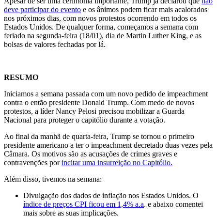
Apesar de ser uma cerimônia importante, Trump já declarou que
não
deve participar do evento
e os ânimos podem ficar mais acalorados
nos próximos dias, com novos protestos ocorrendo em todos os
Estados Unidos. De qualquer forma, começamos a semana com
feriado na segunda-feira (18/01), dia de Martin Luther King, e as
bolsas de valores fechadas por lá.
RESUMO
Iniciamos a semana passada com um novo pedido de impeachment
contra o então presidente Donald Trump. Com medo de novos
protestos, a líder Nancy Pelosi precisou mobilizar a Guarda
Nacional para proteger o capitólio durante a votação.
Ao final da manhã de quarta-feira, Trump se tornou o primeiro
presidente americano a ter o impeachment decretado duas vezes pela
Câmara. Os motivos são as acusações de crimes graves e
contravenções por
incitar uma insurreição no Capitólio.
Além disso, tivemos na semana:
Divulgação dos dados de inflação nos Estados Unidos. O
índice de preços CPI ficou em 1,4% a.a
. e abaixo comentei
mais sobre as suas implicações.