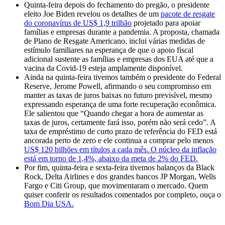
Quinta-feira depois do fechamento do pregão, o presidente
eleito Joe Biden revelou os detalhes de um
pacote de resgate
do coronavírus de US$ 1,9 trilhão
projetado para apoiar
famílias e empresas durante a pandemia. A proposta, chamada
de Plano de Resgate Americano, inclui várias medidas de
estímulo familiares na esperança de que o apoio fiscal
adicional sustente as famílias e empresas dos EUA até que a
vacina da Covid-19 esteja amplamente disponível.
Ainda na quinta-feira tivemos também o presidente do Federal
Reserve, Jerome Powell, afirmando o seu compromisso em
manter as taxas de juros baixas no futuro previsível, mesmo
expressando esperança de uma forte recuperação econômica.
Ele salientou que “Quando chegar a hora de aumentar as
taxas de juros, certamente fará isso, porém não será cedo”. A
taxa de empréstimo de curto prazo de referência do FED está
ancorada perto de zero e ele continua a comprar pelo menos
US$ 120 bilhões em títulos a cada mês. O núcleo da inflação
está em torno de 1,4%, abaixo da meta de 2% do FED.
Por fim, quinta-feira e sexta-feira tivemos balanços da Black
Rock, Delta Airlines e dos grandes bancos JP Morgan, Wells
Fargo e Citi Group, que movimentaram o mercado. Quem
quiser conferir os resultados comentados por completo, ouça o
Bom Dia USA.