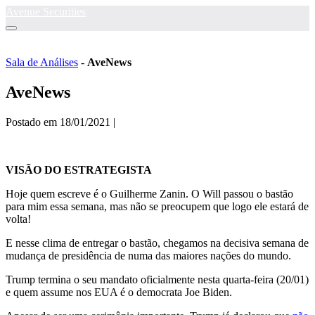
Ir
Avenue Securities
para
Alternância
o
menu
conteúdo
Sala de Análises
-
AveNews
AveNews
Postado em
18/01/2021
|
VISÃO DO ESTRATEGISTA
Hoje quem escreve é o Guilherme Zanin. O Will passou o bastão
para mim essa semana, mas não se preocupem que logo ele estará de
volta!
E nesse clima de entregar o bastão, chegamos na decisiva semana de
mudança de presidência de numa das maiores nações do mundo.
Trump termina o seu mandato oficialmente nesta quarta-feira (20/01)
e quem assume nos EUA é o democrata Joe Biden.