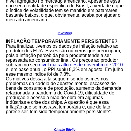
nível agregado no mercado americano. Apesar de essa
não ser a realidade específica do Brasil, a verdade é que
o índice de volatilidade tem se mantido em patamares
bastante baixos, o que, obviamente, acaba por ajudar o
mercado americano.
Investing
INFLAÇÃO TEMPORARIAMENTE PERSISTENTE?
Para finalizar, tivemos os dados de inflação relativo ao
produtor dos EUA. Esses são números que preocupam,
pois a inflação percebida pelo produtor tende a ser
repassada ao consumidor final. Os preços ao produtor
subiram no seu
nível mais alto desde novembro de 2010
e, em base anual, o PPI subiu 8,3% em agosto. Em julho
esse mesmo índice foi de 7,8%.
Os motivos dessa alta seguem sendo os mesmos:
problemas da cadeia de abastecimento, escassez de
bens de consumo e de produção, aumento da demanda
relacionada à pandemia de Covid-19, dificuldade de
produção e acesso a mão de obra em algumas
indústrias e crise dos chips. A questão é que essa
inflação que se mostrava temporária e, que de fato
parece ser, tem sido “temporariamente persistente”.
Charlie Bilello