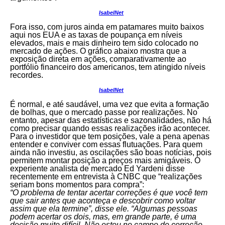
IsabelNet
Fora isso, com juros ainda em patamares muito baixos
aqui nos EUA e as taxas de poupança em níveis
elevados, mais e mais dinheiro tem sido colocado no
mercado de ações. O gráfico abaixo mostra que a
exposição direta em ações, comparativamente ao
portfólio financeiro dos americanos, tem atingido níveis
recordes.
IsabelNet
É normal, e até saudável, uma vez que evita a formação
de bolhas, que o mercado passe por realizações. No
entanto, apesar das estatísticas e sazonalidades, não há
como precisar quando essas realizações irão acontecer.
Para o investidor que tem posições, vale a pena apenas
entender e conviver com essas flutuações. Para quem
ainda não investiu, as oscilações são boas notícias, pois
permitem montar posição a preços mais amigáveis. O
experiente analista de mercado Ed Yardeni disse
recentemente em entrevista à CNBC que “realizações
seriam bons momentos para compra”:
“O problema de tentar acertar correções é que você tem
que sair antes que aconteça e descobrir como voltar
assim que ela termine”, disse ele. “Algumas pessoas
podem acertar os dois, mas, em grande parte, é uma
decisão muito difícil. Não estou no campo de correção…