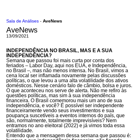
Ir
Sala de Análises
-
AveNews
para
AveNews
o
conteúdo
13/09/2021
INDEPENDÊNCIA NO BRASIL, MAS E A SUA
INDEPENDÊNCIA?
Semana que passou foi mais curta por conta dos
feriados – Labor Day, aqui nos EUA, e Independência,
no Brasil –, mas não menos intensa. No Brasil, vimos a
cena local ser inflamada novamente pelas discussões
políticas, o que levou a uma alta volatilidade dos ativos
domésticos. Nesse cenário falo de câmbio, bolsa e juros.
O que aconteceu nos serve de alerta. Não me refiro às
questões políticas, mas sim à sua independência
financeira. O Brasil comemorou mais um ano de sua
independência, e você? É possível ser independente
financeiramente vendo seus investimentos e sua
poupança suscetíveis a eventos internos do país, que
são, normalmente, totalmente imprevisíveis? Nem
entramos no ano eleitoral (2022) e já vimos toda essa
volatilidade.
Entendo que a mensagem dessa semana que passou é: