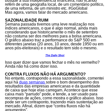
busque a sua independência financeira, não ficando
refém de uma geografia local, de um comentário político,
de uma reforma, de um ministro etc. #GoGlobal
Mas agora, vamos falar do mercado americano.
SAZONALIDADE RUIM
Semana passada tivemos uma leve realização nos
índices americanos, o que é algo normal, ainda mais
considerando que historicamente o mês de setembro
não costuma ser dos melhores para a bolsa americana.
O gráfico abaixo traz a performance do S&P 500 em
diferentes janelas (20 anos, 10 anos, desde 1950 ou em
anos pós-eleitorais) e o resultado tem sido o mesmo.
The Daily Shot
Isso quer dizer que vamos fechar o mês no vermelho?
Ainda não há como dizer isso.
CONTRA FLUXOS NÃO HÁ ARGUMENTO?
No entanto, contrapondo a essa sazonalidade, comentei
aqui há
duas semanas
sobre o bom desempenho dos
resultados das empresas americanas e da quantidade
de caixa que hoje elas carregam. Acontece que esse
caixa mais “parrudo” pode, e tende, a ser usado para
recompras de ações, como mostra o gráfico abaixo. Isso
pode ser um contraponto, trazendo mais sustentação ao
mercado. Afinal, dizem que “contra fluxos não há
argumentos”.