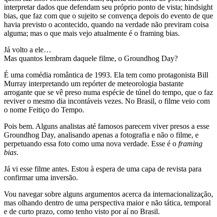
interpretar dados que defendam seu próprio ponto de vista; hindsight
bias, que faz com que o sujeito se convença depois do evento de que
havia previsto o acontecido, quando na verdade não previram coisa
alguma; mas o que mais vejo atualmente é o framing bias.
Já volto a ele…
Mas quantos lembram daquele filme, o Groundhog Day?
É uma comédia romântica de 1993. Ela tem como protagonista Bill
Murray interpretando um repórter de meteorologia bastante
arrogante que se vê preso numa espécie de túnel do tempo, que o faz
reviver o mesmo dia incontáveis vezes. No Brasil, o filme veio com
o nome Feitiço do Tempo.
Pois bem. Alguns analistas até famosos parecem viver presos a esse
Groundhog Day, analisando apenas a fotografia e não o filme, e
perpetuando essa foto como uma nova verdade. Esse é o
framing
bias
.
Já vi esse filme antes. Estou à espera de uma capa de revista para
confirmar uma inversão.
Vou navegar sobre alguns argumentos acerca da internacionalização,
mas olhando dentro de uma perspectiva maior e não tática, temporal
e de curto prazo, como tenho visto por aí no Brasil.