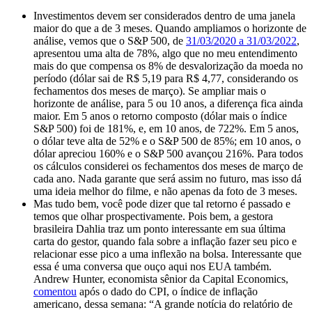
Investimentos devem ser considerados dentro de uma janela
maior do que a de 3 meses. Quando ampliamos o horizonte de
análise, vemos que o S&P 500, de
31/03/2020 a 31/03/2022
,
apresentou uma alta de 78%, algo que no meu entendimento
mais do que compensa os 8% de desvalorização da moeda no
período (dólar sai de R$ 5,19 para R$ 4,77, considerando os
fechamentos dos meses de março). Se ampliar mais o
horizonte de análise, para 5 ou 10 anos, a diferença fica ainda
maior. Em 5 anos o retorno composto (dólar mais o índice
S&P 500) foi de 181%, e, em 10 anos, de 722%. Em 5 anos,
o dólar teve alta de 52% e o S&P 500 de 85%; em 10 anos, o
dólar apreciou 160% e o S&P 500 avançou 216%. Para todos
os cálculos considerei os fechamentos dos meses de março de
cada ano. Nada garante que será assim no futuro, mas isso dá
uma ideia melhor do filme, e não apenas da foto de 3 meses.
Mas tudo bem, você pode dizer que tal retorno é passado e
temos que olhar prospectivamente. Pois bem, a gestora
brasileira Dahlia traz um ponto interessante em sua última
carta do gestor, quando fala sobre a inflação fazer seu pico e
relacionar esse pico a uma inflexão na bolsa. Interessante que
essa é uma conversa que ouço aqui nos EUA também.
Andrew Hunter, economista sênior da Capital Economics,
comentou
após o dado do CPI, o índice de inflação
americano, dessa semana: “A grande notícia do relatório de