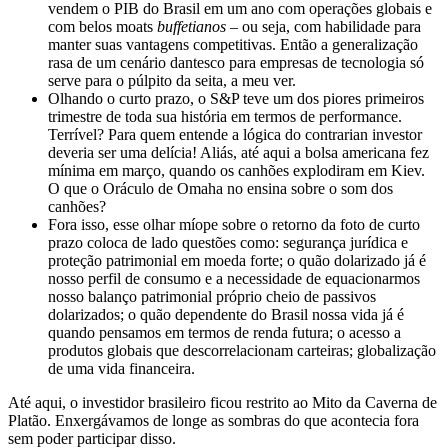
vendem o PIB do Brasil em um ano com operações globais e
com belos moats
buffetianos
– ou seja, com habilidade para
manter suas vantagens competitivas. Então a generalização
rasa de um cenário dantesco para empresas de tecnologia só
serve para o púlpito da seita, a meu ver.
Olhando o curto prazo, o S&P teve um dos piores primeiros
trimestre de toda sua história em termos de performance.
Terrível? Para quem entende a lógica do contrarian investor
deveria ser uma delícia! Aliás, até aqui a bolsa americana fez
mínima em março, quando os canhões explodiram em Kiev.
O que o Oráculo de Omaha no ensina sobre o som dos
canhões?
Fora isso, esse olhar míope sobre o retorno da foto de curto
prazo coloca de lado questões como: segurança jurídica e
proteção patrimonial em moeda forte; o quão dolarizado já é
nosso perfil de consumo e a necessidade de equacionarmos
nosso balanço patrimonial próprio cheio de passivos
dolarizados; o quão dependente do Brasil nossa vida já é
quando pensamos em termos de renda futura; o acesso a
produtos globais que descorrelacionam carteiras; globalização
de uma vida financeira.
Até aqui, o investidor brasileiro ficou restrito ao Mito da Caverna de
Platão. Enxergávamos de longe as sombras do que acontecia fora
sem poder participar disso.