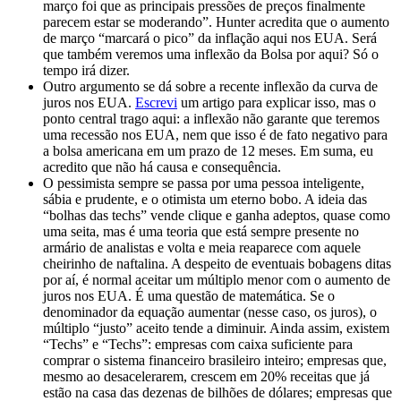
março foi que as principais pressões de preços finalmente
parecem estar se moderando”. Hunter acredita que o aumento
de março “marcará o pico” da inflação aqui nos EUA. Será
que também veremos uma inflexão da Bolsa por aqui? Só o
tempo irá dizer.
Outro argumento se dá sobre a recente inflexão da curva de
juros nos EUA.
Escrevi
um artigo para explicar isso, mas o
ponto central trago aqui: a inflexão não garante que teremos
uma recessão nos EUA, nem que isso é de fato negativo para
a bolsa americana em um prazo de 12 meses. Em suma, eu
acredito que não há causa e consequência.
O pessimista sempre se passa por uma pessoa inteligente,
sábia e prudente, e o otimista um eterno bobo. A ideia das
“bolhas das techs” vende clique e ganha adeptos, quase como
uma seita, mas é uma teoria que está sempre presente no
armário de analistas e volta e meia reaparece com aquele
cheirinho de naftalina. A despeito de eventuais bobagens ditas
por aí, é normal aceitar um múltiplo menor com o aumento de
juros nos EUA. É uma questão de matemática. Se o
denominador da equação aumentar (nesse caso, os juros), o
múltiplo “justo” aceito tende a diminuir. Ainda assim, existem
“Techs” e “Techs”: empresas com caixa suficiente para
comprar o sistema financeiro brasileiro inteiro; empresas que,
mesmo ao desacelerarem, crescem em 20% receitas que já
estão na casa das dezenas de bilhões de dólares; empresas que