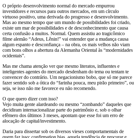
O próprio desenvolvimento normal do mercado empurrou
investidores e recursos para outros mercados, em um círculo
virtuoso positivo, uma derivada do progresso e desenvolvimento.
Mas ao mesmo tempo que um mundo de possibilidades foi criado,
existe um mar de possibilidades e de desconhecimento que causa
certa confusão a muitos. Normal. Quem assistiu ao tragicômico
filme alemão “Adeus, Lênin!” vai entender que a mudança causa
algum espanto e desconfiança – na obra, os mais velhos não viam
com bons olhos a abertura da Alemanha Oriental às “modernidades
ocidentais”.
Mas me chama atenção ver que mesmo literatos, influentes e
inteligentes agentes do mercado desdenham do tema ou tentam te
convencer do contrário. Um negacionismo bobo, que só me parece
fazer sentido sob a ótica do “farinha pouca, meu pirão primeiro”, ou
seja, se isso não me favorece eu não recomendo.
O que quero dizer com isso?
Vejo muita gente alardeando ou mesmo “zombando” daqueles que
decidiram internacionalizar parte do patrimônio e, sob o olhar
efêmero dos últimos 3 meses, apontam que esse foi um erro de
alocação de capital/investimento.
Daria para dissertar sob os diversos vieses comportamentais de
quem faz isso: confirmation bias, aquela tendência de procurar e