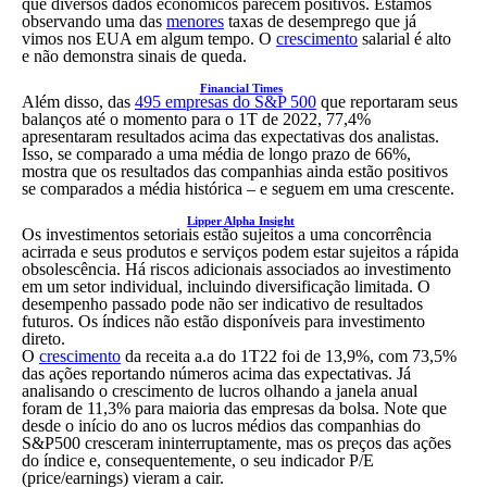
que diversos dados econômicos parecem positivos. Estamos
observando uma das
menores
taxas de desemprego que já
vimos nos EUA em algum tempo. O
crescimento
salarial é alto
e não demonstra sinais de queda.
Financial Times
Além disso, das
495 empresas do S&P 500
que reportaram seus
balanços até o momento para o 1T de 2022, 77,4%
apresentaram resultados acima das expectativas dos analistas.
Isso, se comparado a uma média de longo prazo de 66%,
mostra que os resultados das companhias ainda estão positivos
se comparados a média histórica – e seguem em uma crescente.
Lipper Alpha Insight
Os investimentos setoriais estão sujeitos a uma concorrência
acirrada e seus produtos e serviços podem estar sujeitos a rápida
obsolescência. Há riscos adicionais associados ao investimento
em um setor individual, incluindo diversificação limitada. O
desempenho passado pode não ser indicativo de resultados
futuros. Os índices não estão disponíveis para investimento
direto.
O
crescimento
da receita a.a do 1T22 foi de 13,9%, com 73,5%
das ações reportando números acima das expectativas. Já
analisando o crescimento de lucros olhando a janela anual
foram de 11,3% para maioria das empresas da bolsa. Note que
desde o início do ano os lucros médios das companhias do
S&P500 cresceram ininterruptamente, mas os preços das ações
do índice e, consequentemente, o seu indicador P/E
(price/earnings) vieram a cair.