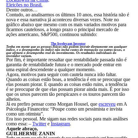
Eleições no Brasil.
Dentre outros…
Contudo, ao analisarmos os últimos 10 anos, essa história não é
nova e essa narrativa já aconteceu diversas vezes. Note no
gráfico abaixo que mesmo com os mais variados motivos para
ficarmos cautelosos, a longo prazo o principal mercado de
ações americano, S&P500, continuou subindo:
The Irrelevant Investor
Tenha em mente que as pessoas físicas não podem investir diretamente em qualquer
índice, e o desempenho do índice não inclui custos de transação ou outras taxas, o
que afetará o desempenho real do investimento. Os resultados individuais do
investidor variam.
Por fim, é importante ressaltar que rentabilidade passada não é
garantia de rentabilidade futura e o mercado pode entrar em
uma espiral descendente a qualquer momento.
Agora, motivos para seguir com cautela nunca irão faltar.
Quando as coisas estão boas, a tendência é em se preocupar que
elas possam piorar. E quando as coisas estão ruins, a tendência
é se preocupar de que elas possam piorar ainda mais. É por isso
que os ursos parecem tão perspicazes e os touros parecem tão
alheios.
Já eu prefiro pensar como Morgan Housel, que
escreveu
em A
Psicologia Financeira: “Poupe como um pessimista e invista
como um otimista”.
Era isso pessoal. Me sigam nas redes sociais para mais análises
como essa: –
Twitter
e
Instagram
.
Aquele abraço,
GUILHERME ZANIN
Tenha em mente que não há garantia de que qualquer estratégia será bem-sucedida