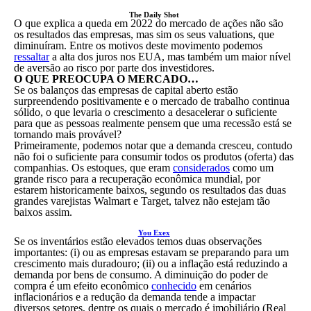
The Daily Shot
O que explica a queda em 2022 do mercado de ações não são
os resultados das empresas, mas sim os seus valuations, que
diminuíram. Entre os motivos deste movimento podemos
ressaltar
a alta dos juros nos EUA, mas também um maior nível
de aversão ao risco por parte dos investidores.
O QUE PREOCUPA O MERCADO…
Se os balanços das empresas de capital aberto estão
surpreendendo positivamente e o mercado de trabalho continua
sólido, o que levaria o crescimento a desacelerar o suficiente
para que as pessoas realmente pensem que uma recessão está se
tornando mais provável?
Primeiramente, podemos notar que a demanda cresceu, contudo
não foi o suficiente para consumir todos os produtos (oferta) das
companhias. Os estoques, que eram
considerados
como um
grande risco para a recuperação econômica mundial, por
estarem historicamente baixos, segundo os resultados das duas
grandes varejistas Walmart e Target, talvez não estejam tão
baixos assim.
You Exex
Se os inventários estão elevados temos duas observações
importantes: (i) ou as empresas estavam se preparando para um
crescimento mais duradouro; (ii) ou a inflação está reduzindo a
demanda por bens de consumo. A diminuição do poder de
compra é um efeito econômico
conhecido
em cenários
inflacionários e a redução da demanda tende a impactar
diversos setores, dentre os quais o mercado é imobiliário (Real