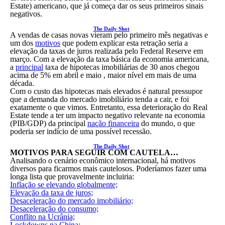
Estate) americano, que já começa dar os seus primeiros sinais
negativos.
The Daily Shot
A vendas de casas novas vieram pelo primeiro mês negativas e
um dos
motivos
que podem explicar esta retração seria a
elevação da taxas de juros realizada pelo Federal Reserve em
março. Com a elevação da taxa básica da economia americana,
a
principal
taxa de hipotecas imobiliárias de 30 anos chegou
acima de 5% em abril e maio , maior nível em mais de uma
década.
Com o custo das hipotecas mais elevados é natural pressupor
que a demanda do mercado imobiliário tenda a cair, e foi
exatamente o que vimos. Entretanto, essa deterioração do Real
Estate tende a ter um impacto negativo relevante na economia
(PIB/GDP) da principal
nação financeira
do mundo, o que
poderia ser indício de uma possível recessão.
The Daily Shot
MOTIVOS PARA SEGUIR COM CAUTELA…
Analisando o cenário econômico internacional, há motivos
diversos para ficarmos mais cautelosos. Poderíamos fazer uma
longa lista que provavelmente incluiria:
Inflação se elevando globalmente;
Elevação da taxa de juros;
Desaceleração do mercado imobiliário;
Desaceleração do consumo;
Conflito na Ucrânia;
Lockdowns na China;