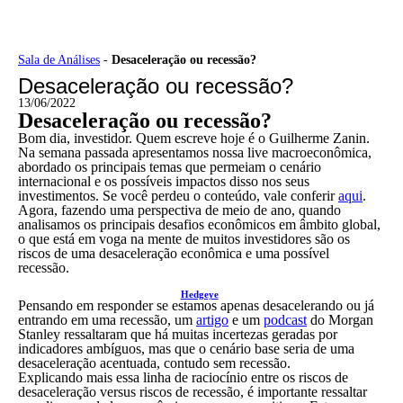
Ir
Sala de Análises
-
Desaceleração ou recessão?
para
Desaceleração ou recessão?
o
conteúdo
13/06/2022
Desaceleração ou recessão?
Bom dia, investidor. Quem escreve hoje é o Guilherme Zanin.
Na semana passada apresentamos nossa live macroeconômica,
abordado os principais temas que permeiam o cenário
internacional e os possíveis impactos disso nos seus
investimentos. Se você perdeu o conteúdo, vale conferir
aqui
.
Agora, fazendo uma perspectiva de meio de ano, quando
analisamos os principais desafios econômicos em âmbito global,
o que está em voga na mente de muitos investidores são os
riscos de uma desaceleração econômica e uma possível
recessão.
Hedgeye
Pensando em responder se estamos apenas desacelerando ou já
entrando em uma recessão, um
artigo
e um
podcast
do Morgan
Stanley ressaltaram que há muitas incertezas geradas por
indicadores ambíguos, mas que o cenário base seria de uma
desaceleração acentuada, contudo sem recessão.
Explicando mais essa linha de raciocínio entre os riscos de
desaceleração versus riscos de recessão, é importante ressaltar