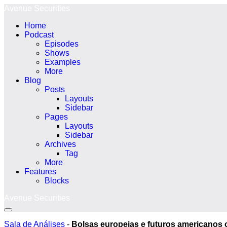
Ir
Avenue Securities
para
Home
o
Podcast
conteúdo
Episodes
Shows
Examples
More
Blog
Posts
Layouts
Sidebar
Pages
Layouts
Sidebar
Archives
Tag
More
Features
Blocks
Avenue Securities
Alternância
menu
Sala de Análises
-
Bolsas europeias e futuros americanos