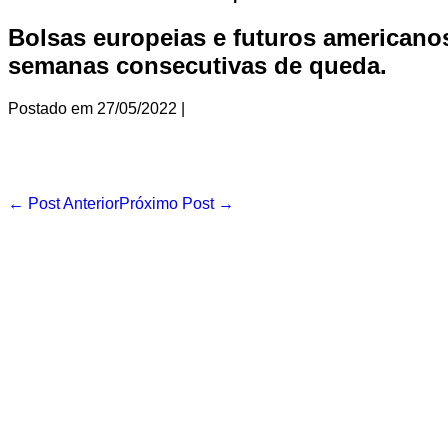
Bolsas europeias e futuros american
semanas consecutivas de queda.
Postado em
27/05/2022
|
Navegação
← Post Anterior
Próximo Post →
de
post