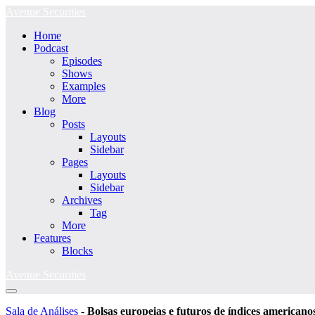
Ir
Avenue Securities
para
Home
o
Podcast
conteúdo
Episodes
Shows
Examples
More
Blog
Posts
Layouts
Sidebar
Pages
Layouts
Sidebar
Archives
Tag
More
Features
Blocks
Avenue Securities
Alternância
menu
Sala de Análises
-
Bolsas europeias e futuros de índices americano