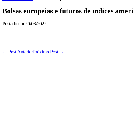
Bolsas europeias e futuros de índices amer
Postado em
26/08/2022
|
Navegação
← Post Anterior
Próximo Post →
de
post