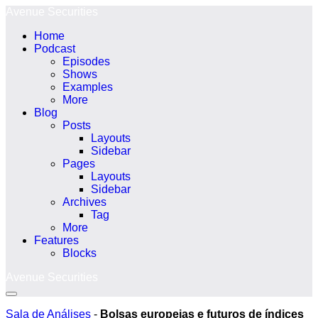
Ir
Avenue Securities
para
Home
o
Podcast
conteúdo
Episodes
Shows
Examples
More
Blog
Posts
Layouts
Sidebar
Pages
Layouts
Sidebar
Archives
Tag
More
Features
Blocks
Avenue Securities
Alternância
menu
Sala de Análises
-
Bolsas europeias e futuros de índices