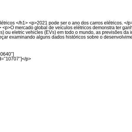
létricos </h1> <p>2021 pode ser o ano dos carros elétricos. </p
p> <p>O mercado global de veículos elétricos demonstra ter g
Es) ou eletric vehicles (EVs) em todo o mundo, as previsões 
çar examinando alguns dados históricos sobre o desenvolvime
10640"]
id="10707"]</p>