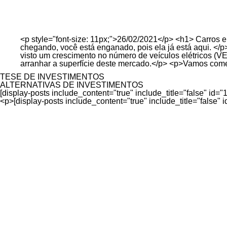
Ir
para
o
conteúdo
<p style="font-size: 11px;">26/02/2021</p> <h1> Carros e
chegando, você está enganado, pois ela já está aqui. </
visto um crescimento no número de veículos elétricos (V
arranhar a superfície deste mercado.</p> <p>Vamos come
TESE DE INVESTIMENTOS
ALTERNATIVAS DE INVESTIMENTOS
[display-posts include_content="true" include_title="false" id="
<p>[display-posts include_content="true" include_title="false" 