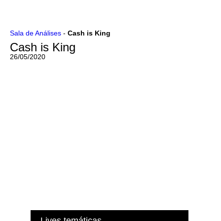
Ir
Sala de Análises
-
Cash is King
para
Cash is King
o
conteúdo
26/05/2020
Lives temáticas