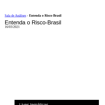
Ir
Sala de Análises
-
Entenda o Risco-Brasil
para
Entenda o Risco-Brasil
o
conteúdo
16/03/2021
Lives temáticas