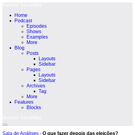
Ir
Avenue Securities
para
Home
o
Podcast
conteúdo
Episodes
Shows
Examples
More
Blog
Posts
Layouts
Sidebar
Pages
Layouts
Sidebar
Archives
Tag
More
Features
Blocks
Avenue Securities
Alternância
menu
Sala de Análises
-
O que fazer depois das eleições?