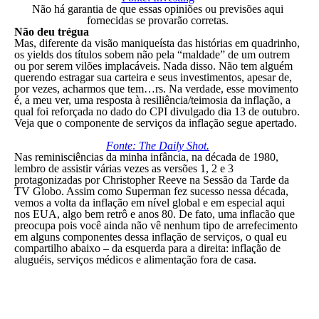
Não há garantia de que essas opiniões ou previsões aqui
fornecidas se provarão corretas.
Não deu trégua
Mas, diferente da visão maniqueísta das histórias em quadrinho,
os yields dos títulos sobem não pela “maldade” de um outrem
ou por serem vilões implacáveis. Nada disso. Não tem alguém
querendo estragar sua carteira e seus investimentos, apesar de,
por vezes, acharmos que tem…rs. Na verdade, esse movimento
é, a meu ver, uma resposta à resiliência/teimosia da inflação, a
qual foi reforçada no dado do CPI divulgado dia 13 de outubro.
Veja que o componente de serviços da inflação segue apertado.
Fonte: The Daily Shot.
Nas reminisciências da minha infância, na década de 1980,
lembro de assistir várias vezes as versões 1, 2 e 3
protagonizadas por Christopher Reeve na Sessão da Tarde da
TV Globo. Assim como Superman fez sucesso nessa década,
vemos a volta da inflação em nível global e em especial aqui
nos EUA, algo bem retrô e anos 80. De fato, uma inflacão que
preocupa pois você ainda não vê nenhum tipo de arrefecimento
em alguns componentes dessa inflação de serviços, o qual eu
compartilho abaixo – da esquerda para a direita: inflação de
aluguéis, serviços médicos e alimentação fora de casa.