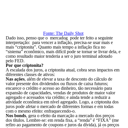
Fonte: The Daily Shot
Dado isso, penso que o
mercadog
pode ter feito a seguinte
interpretação:
para vencer a inflação, precisa-se usar mais e
mais “criptonita”. Quanto mais tempo a inflação fica no
“sistema” econômico, mais difícil pode se tornar se livrar dela, e
como resultado maior tenderia a ser o juro terminal adotado
pelo FED.
Por que criptonita?
A escalada dos juros, a criptonita atual, cobra seus impactos em
diferentes classes de ativos:
Nas ações
, além de elevar a taxa de desconto do cálculo de
valor presente dos dividendos ou fluxos de caixa futuros;
encarece o crédito e acesso ao dinheiro, tão necessário para
expansão de capacidades, vendas de produtos de maior valor
agregado e acessados via crédito; e ainda tende a reduzir a
atividade econômica em nível agregado. Logo, a criptonita dos
juros pode afetar o mercado de diferentes formas e em todas
com o mesmo efeito: enfraquecendo-o.
Nos bonds
, gera o efeito da marcação a mercado dos preços
dos títulos. Lembre-se: em renda fixa, a “renda” é “FIXA” (me
refiro ao pagamento de coupons e juros da dívida), já os preços