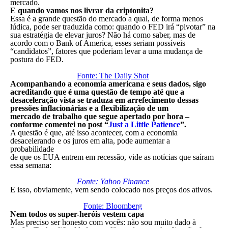
mercado.
E quando vamos nos livrar da criptonita?
Essa é a grande questão do mercado a qual, de forma menos
lúdica, pode ser traduzida como: quando o FED irá “pivotar” na
sua estratégia de elevar juros? Não há como saber, mas de
acordo com o Bank of America, esses seriam possíveis
“candidatos”, fatores que poderiam levar a uma mudança de
postura do FED.
Fonte: The Daily Shot
Acompanhando a economia americana e seus dados, sigo
acreditando que é uma questão de tempo até que a
desaceleração vista se traduza em arrefecimento dessas
pressões inflacionárias e a flexibilização de um
mercado de trabalho que segue apertado por hora –
conforme comentei no post “
Just a Little Patience
”.
A questão é que, até isso acontecer, com a economia
desacelerando e os juros em alta, pode aumentar a
probabilidade
de que os EUA entrem em recessão, vide as notícias que saíram
essa semana:
Fonte: Yahoo Finance
E isso, obviamente, vem sendo colocado nos preços dos ativos.
Fonte: Bloomberg
Nem todos os super-heróis vestem capa
Mas preciso ser honesto com vocês: não sou muito dado à