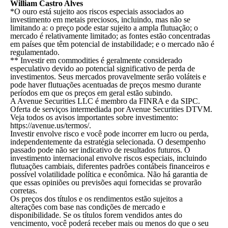
William Castro Alves
*O ouro está sujeito aos riscos especiais associados ao
investimento em metais preciosos, incluindo, mas não se
limitando a: o preço pode estar sujeito a ampla flutuação; o
mercado é relativamente limitado; as fontes estão concentradas
em países que têm potencial de instabilidade; e o mercado não é
regulamentado.
** Investir em commodities é geralmente considerado
especulativo devido ao potencial significativo de perda de
investimentos. Seus mercados provavelmente serão voláteis e
pode haver flutuações acentuadas de preços mesmo durante
períodos em que os preços em geral estão subindo.
A Avenue Securities LLC é membro da FINRA e da SIPC.
Oferta de serviços intermediada por Avenue Securities DTVM.
Veja todos os avisos importantes sobre investimento:
https://avenue.us/termos/.
Investir envolve risco e você pode incorrer em lucro ou perda,
independentemente da estratégia selecionada. O desempenho
passado pode não ser indicativo de resultados futuros. O
investimento internacional envolve riscos especiais, incluindo
flutuações cambiais, diferentes padrões contábeis financeiros e
possível volatilidade política e econômica. Não há garantia de
que essas opiniões ou previsões aqui fornecidas se provarão
corretas.
Os preços dos títulos e os rendimentos estão sujeitos a
alterações com base nas condições de mercado e
disponibilidade. Se os títulos forem vendidos antes do
vencimento, você poderá receber mais ou menos do que o seu