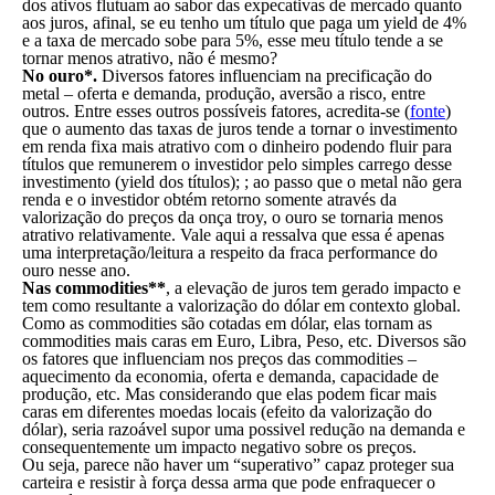
dos ativos flutuam ao sabor das expecativas de mercado quanto
aos juros, afinal, se eu tenho um título que paga um yield de 4%
e a taxa de mercado sobe para 5%, esse meu título tende a se
tornar menos atrativo, não é mesmo?
No ouro*.
Diversos fatores influenciam na precificação do
metal – oferta e demanda, produção, aversão a risco, entre
outros. Entre esses outros possíveis fatores, acredita-se (
fonte
)
que o aumento das taxas de juros tende a tornar o investimento
em renda fixa mais atrativo com o dinheiro podendo fluir para
títulos que remunerem o investidor pelo simples carrego desse
investimento (yield dos títulos); ; ao passo que o metal não gera
renda e o investidor obtém retorno somente através da
valorização do preços da onça troy, o ouro se tornaria menos
atrativo relativamente. Vale aqui a ressalva que essa é apenas
uma interpretação/leitura a respeito da fraca performance do
ouro nesse ano.
Nas commodities**
, a elevação de juros tem gerado impacto e
tem como resultante a valorização do dólar em contexto global.
Como as commodities são cotadas em dólar, elas tornam as
commodities mais caras em Euro, Libra, Peso, etc. Diversos são
os fatores que influenciam nos preços das commodities –
aquecimento da economia, oferta e demanda, capacidade de
produção, etc. Mas considerando que elas podem ficar mais
caras em diferentes moedas locais (efeito da valorização do
dólar), seria razoável supor uma possivel redução na demanda e
consequentemente um impacto negativo sobre os preços.
Ou seja, parece não haver um “superativo” capaz proteger sua
carteira e resistir à força dessa arma que pode enfraquecer o