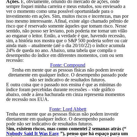
Ações.
E, obviamente, oriundo do mercado de ações, onde
sempre foquei minha carreira e meus estudos, sou enviesado a
ver o momento como uma possível oportunidade para o
investimento em ações. Sim, muitos riscos e incertezas, mas por
isso mesmo interessante. Afinal, existe algo chamado prêmio de
risco que é reservado somente àqueles que tomam risco. Nesse
sentido, não posso ser leviano, pois poderia me tornar um vilão
ao enganar o leitor. Então, a verdade é que, havendo recessão,
sim, a história nos mostra que o S&P 500 poderia sofrer ou cair
ainda mais – atualmente (até o dia 20/10/22) o índice acumula
24% de queda no ano. Abaixo, uma tabela que compila o
desempenho do índice em diferentes momentos, com ou sem
recessão:
Fonte: Compound
Tenha em mente que as pessoas físicas não podem investir
diretamente em qualquer índice. O desempenho passado pode
não ser indicativo de resultados futuros.
E outra coisa que o passado nos ensina é que as mínimas do
índice foram percebidas durante recessões – vide gráfico
abaixo, onde a área hachurada em cinza representa momentos
de recessão nos EUA.
Fonte: Lord Abbett
Tenha em mente que as pessoas físicas não podem investir
diretamente em qualquer índice. O desempenho passado
pode não ser indicativo de resultados futuros.
Sim, existem riscos, mas como comentei 2 semanas atrás (“
Nobody Said It Was Easy
”), penso que há espaço
para um