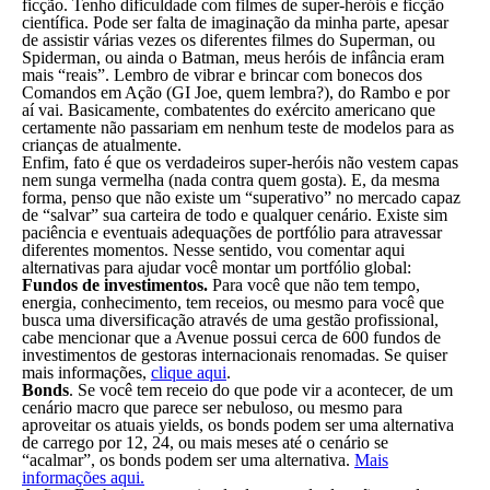
ficção. Tenho dificuldade com filmes de super-heróis e ficção
científica. Pode ser falta de imaginação da minha parte, apesar
de assistir várias vezes os diferentes filmes do Superman, ou
Spiderman, ou ainda o Batman, meus heróis de infância eram
mais “reais”. Lembro de vibrar e brincar com bonecos dos
Comandos em Ação (GI Joe, quem lembra?), do Rambo e por
aí vai. Basicamente, combatentes do exército americano que
certamente não passariam em nenhum teste de modelos para as
crianças de atualmente.
Enfim, fato é que os verdadeiros super-heróis não vestem capas
nem sunga vermelha (nada contra quem gosta). E, da mesma
forma, penso que não existe um “superativo” no mercado capaz
de “salvar” sua carteira de todo e qualquer cenário. Existe sim
paciência e eventuais adequações de portfólio para atravessar
diferentes momentos. Nesse sentido, vou comentar aqui
alternativas para ajudar você montar um portfólio global:
Fundos de investimentos.
Para você que não tem tempo,
energia, conhecimento, tem receios, ou mesmo para você que
busca uma diversificação através de uma gestão profissional,
cabe mencionar que a Avenue possui cerca de 600 fundos de
investimentos de gestoras internacionais renomadas. Se quiser
mais informações,
clique aqui
.
Bonds
. Se você tem receio do que pode vir a acontecer, de um
cenário macro que parece ser nebuloso, ou mesmo para
aproveitar os atuais yields, os bonds podem ser uma alternativa
de carrego por 12, 24, ou mais meses até o cenário se
“acalmar”, os bonds podem ser uma alternativa.
Mais
informações aqui.