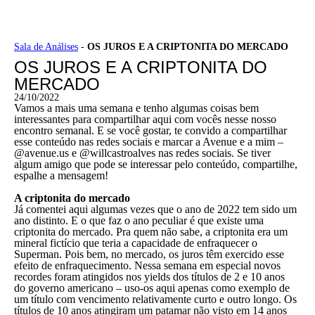
Ir
Sala de Análises
-
OS JUROS E A CRIPTONITA DO MERCADO
para
OS JUROS E A CRIPTONITA DO
o
conteúdo
MERCADO
24/10/2022
Vamos a mais uma semana e tenho algumas coisas bem
interessantes para compartilhar aqui com vocês nesse nosso
encontro semanal. E se você gostar, te convido a compartilhar
esse conteúdo nas redes sociais e marcar a Avenue e a mim –
@avenue.us e @willcastroalves nas redes sociais. Se tiver
algum amigo que pode se interessar pelo conteúdo, compartilhe,
espalhe a mensagem!
A criptonita do mercado
Já comentei aqui algumas vezes que o ano de 2022 tem sido um
ano distinto. E o que faz o ano peculiar é que existe uma
criptonita do mercado. Pra quem não sabe, a criptonita era um
mineral fictício que teria a capacidade de enfraquecer o
Superman. Pois bem, no mercado, os juros têm exercido esse
efeito de enfraquecimento. Nessa semana em especial novos
recordes foram atingidos nos yields dos títulos de 2 e 10 anos
do governo americano – uso-os aqui apenas como exemplo de
um título com vencimento relativamente curto e outro longo. Os
títulos de 10 anos atingiram um patamar não visto em 14 anos