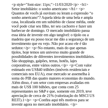
<p style="font-size: 11px;">11/03/2020</p> <h1>
Setor imobiliário: o sonho americano </h1> <p>
Quantos de vocês já ouviram ou leram a expressão “o
sonho americano”? Aquela ideia de uma bela e ampla
casa, localizada em um subúrbio de classe média, onde
você pode criar seu filho, ter seu cachorro e fazer um
barbecue de domingo. O mercado imobiliário passa
essa ideia de investir em algo tangível: o tijolo ou a
madeira que eu posso tocar me dão a segurança de um
investimento que eu vejo. Não por acaso ele é tão
sedutor.</p> <p>No entanto, mais do que apenas
tijolos, hoje temos um universo muito grande de
possibilidades de diferentes investimentos imobiliários.
São shoppings, galpões, terras, hotéis, lajes
corporativas, entre vários outros.</p> <p>Com valor
estimado em US$40 trilhões (imóveis residenciais e
comerciais nos EUA), esse mercado se assemelha à
soma do PIB das quatro maiores economias do mundo.
Além disso, é um setor com empresas avaliadas em
mais de US$ 100 bilhões, que conta com 25
representantes no S&P e que, somente em 2019, teve
apreciação de cerca de 21% (valorização do MSCI US
REIT).1</p> <p>Confira aqui três motivos para se
investir agora no mercado imobiliário. </p>