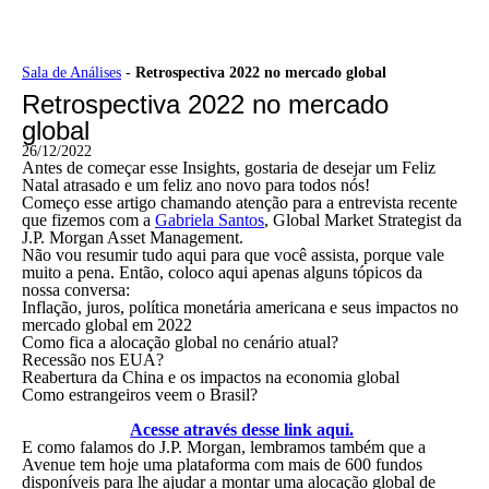
Ir
Sala de Análises
-
Retrospectiva 2022 no mercado global
para
Retrospectiva 2022 no mercado
o
conteúdo
global
26/12/2022
Antes de começar esse Insights, gostaria de desejar um Feliz
Natal atrasado e um feliz ano novo para todos nós!
Começo esse artigo chamando atenção para a entrevista recente
que fizemos com a
Gabriela Santos
, Global Market Strategist da
J.P. Morgan Asset Management.
Não vou resumir tudo aqui para que você assista, porque vale
muito a pena. Então, coloco aqui apenas alguns tópicos da
nossa conversa:
Inflação, juros, política monetária americana e seus impactos no
mercado global em 2022
Como fica a alocação global no cenário atual?
Recessão nos EUA?
Reabertura da China e os impactos na economia global
Como estrangeiros veem o Brasil?
Acesse através desse link aqui.
E como falamos do J.P. Morgan, lembramos também que a
Avenue tem hoje uma plataforma com mais de 600 fundos
disponíveis para lhe ajudar a montar uma alocação global de