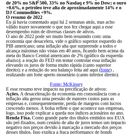
de 20% no S&P 500, 33% no Nasdaq e 9% no Dow; o ouro
+0.6%, o petróleo teve alta de aproximadamente 14% e o
DJ Commodities +9%.
O resumo de 2022
Eu já havia comentado aqui há 2 semanas atrás, mas acho
válido trazer novamente o que nos fez chegar aqui a esse
desempenho ruim de diversas classes de ativos.
O ano de 2022 pode ser muito bem resumido com: uma
economia que desacelera, vide o gráfico superior esquerdo do
PIB americano; uma inflação alta que surpreende a todos e
alcança máximas não vistas em 40 anos, ficando bem acima da
meta do Banco Central americano de 2% (gráfico da esquerda
abaixo); a reação do FED em tentar controlar essa inflação
elevando os juros de forma muito rápida (canto superior
direito); e a redução do seu balanço feita até aqui (
fonte
) ,
realizando um forte aperto monetário (canto inferior direito).
Fonte: McKinsey
E esse resumo teve impacto na precificação de ativos:
Ações.
A desaceleração da economia em consonância com a
inflação alta gerou uma pressão de maiores custos para as
empresas e, consequentemente, perda de margens com lucros
crescendo menos. A bolsa reflete o que acontece nas empresas,
logo, isso pode explicar a queda nos índices acionários no ano.
Renda Fixa.
Como grande parte dos títulos emitidos nos EUA
são pré-fixados, num cenário de alta de juros temos um impacto
negativo nos preços devido à marcação a mercado dos preços
desses títulos. Isso explica a fraca performance de bonds