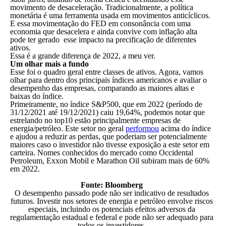
movimento de desaceleração. Tradicionalmente, a política
monetária é uma ferramenta usada em movimentos anticíclicos.
E essa movimentação do FED em consonância com uma
economia que desacelera e ainda convive com inflação alta
pode ter gerado esse impacto na precificação de diferentes
ativos.
Essa é a grande diferença de 2022, a meu ver.
Um olhar mais a fundo
Esse foi o quadro geral entre classes de ativos. Agora, vamos
olhar para dentro dos principais índices americanos e avaliar o
desempenho das empresas, comparando as maiores altas e
baixas do índice.
Primeiramente, no índice S&P500, que em 2022 (período de
31/12/2021 até 19/12/2021) caiu 19,64%, podemos notar que
estrelando no top10 estão principalmente empresas de
energia/petróleo. Este setor no geral
performou
acima do índice
e ajudou a reduzir as perdas, que poderiam ser potencialmente
maiores caso o investidor não tivesse exposição a este setor em
carteira. Nomes conhecidos do mercado como Occidental
Petroleum, Exxon Mobil e Marathon Oil subiram mais de 60%
em 2022.
Fonte: Bloomberg
O desempenho passado pode não ser indicativo de resultados
futuros. Investir nos setores de energia e petróleo envolve riscos
especiais, incluindo os potenciais efeitos adversos da
regulamentação estadual e federal e pode não ser adequado para
todos os investidores.