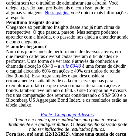
carteira sem ter o trabalho de administrar sua carteira. Você
delega a gestão para profissionais e, com isso, pode ter=
algumas vantagens.
Nesta página
você obtém mais informações
a respeito.
Penúltimo Insights do ano
Chegamos ao penúltimo Insights desse ano já num clima de
retrospectiva. O que passou, passou. Mas sempre podemos
aprender com a história, e o passado nos ajuda a entender aonde
e como chegamos.
E aonde chegamos?
Num dos piores anos de performance de diversos ativos, em
que mesmo carteiras diversificadas tiveram dificuldades de
performar. Uma forma de ver isso é através da conhecida e
chamada alocação 60/40 – a
rule 60/40
é uma forma de dividir
o capital alocando 60% em ações e 40% em títulos de renda
fixa (bonds). Essa regra simples e que desconsidera
erroneamente o suitability de cada um serve apenas para
exemplificar o fato de que mesmo uma carteira com ações e
bonds, também teve um ano difícil. O site Compound Advisors
fez uma comparação dos retornos considerando o S&P 500 e o
Bloomberg US Aggregate Bond Index, e os resultados estão na
tabela abaixo.
Fonte: Compound Advisors
Tenha em mente que os indivíduos não podem investir
diretamente em qualquer índice. O desempenho passado pode
não ser indicativo de resultados futuros.
Fora isso, até aqui (22/12/2022), vimos uma queda de cerca