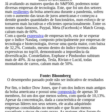
Já avaliando as maiores quedas do S&P500, podemos notar
diversas empresas de tecnologia. Este, que foi um dos setores
mais
resilientes
da bolsa americana durante a pandemia, sofreu
com o aumento das taxas de juros americanas e começou a
demitir grandes quantidades de funcionários, num esforço de se
tornarem mais lucrativas e eficientes operacionalmente. Entre os
nomes mais famosos, Paypal, Meta (Facebook) e Match Group,
caíram mais de 60%.
Com a queda
expressiva
de empresas tech, era de se esperar
que o índice Nasdaq, composto principalmente por empresas de
tecnologia e biotecnologia, tivesse uma queda maior, com baixa
de 32,2%. Contudo, mesmo dentro do índice tivemos altas
expressivas no top10, demonstrando a importância da
diversificação. Constellation, Enphase e Pinduoduo subiram
mais de 40%. Já na queda, Tesla, Rivian e Lucid, todas
montadoras de carros, caíram mais de 50%.
Fonte: Bloomberg
O desempenho passado pode não ser indicativo de resultados
futuros.
Por fim, o índice Dow Jones, que é um dos índices mais antigos
da bolsa americana e possui uma
composição
de apenas 30
membros, foi um dos que menos sofreu, com queda de 10,13%.
Apesar da concentração, dada a característica de comprar
empresas líderes nos seus setores, ele acaba adquirindo
empresas consolidadas no mercado e que ficam menos
suscetíveis a riscos de curto prazo. As maiores altas foram da