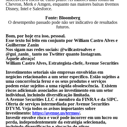
Chevron, Merk e Amgen, enquanto nas maiores baixas tivemos
Disney, Intel e Salesforce.
Fonte: Bloomberg
O desempenho passado pode não ser indicativo de resultados
futuros.
Bom, por hoje
era isso, pessoal.
Esse texto foi feito em conjunto por William Castro Alves e
Guilherme Zanin
Nos sigam nas redes sociais: @willcastroalves e
@gui_zanin_ tanto no Twtitter quanto Instagram.
Aquele abraço!
William Castro Alves, Estrategista-chefe, Avenue Securities
Investimentos setoriais são empresas envolvidas em
negócios relacionados a um setor específico. Estão sujeitos a
uma concorrência feroz e os seus produtos e serviços
podem estar sujeitos a uma rápida obsolescência. Existem
riscos adicionais associados ao investimento em um setor
individual, incluindo diversificação limitada.
A Avenue Securities LLC é membro da FINRA e da SIPC.
Oferta de serviços intermediada por Avenue Securities
DTVM. Veja todos os avisos importantes sobre
investimento:
https://avenue.us/termos/
.
Investir envolve risco e você pode incorrer em um lucro ou
perda, independentemente da estratégia selecionada,
incluindo diversificação e alocação de ativos.