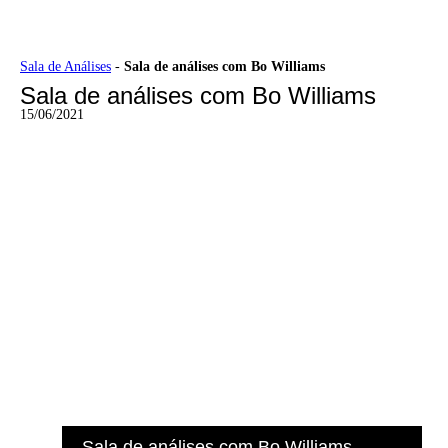
Ir
Sala de Análises
-
Sala de análises com Bo Williams
para
Sala de análises com Bo Williams
o
conteúdo
15/06/2021
Sala de análises com Bo Williams