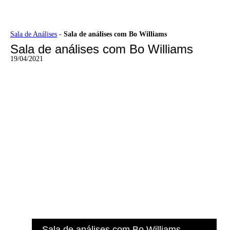
Ir
Sala de Análises
-
Sala de análises com Bo Williams
para
Sala de análises com Bo Williams
o
conteúdo
19/04/2021
Sala de análises com Bo Williams