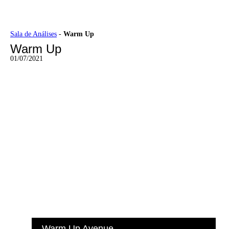
Ir
Sala de Análises
-
Warm Up
para
Warm Up
o
conteúdo
01/07/2021
Warm Up Avenue