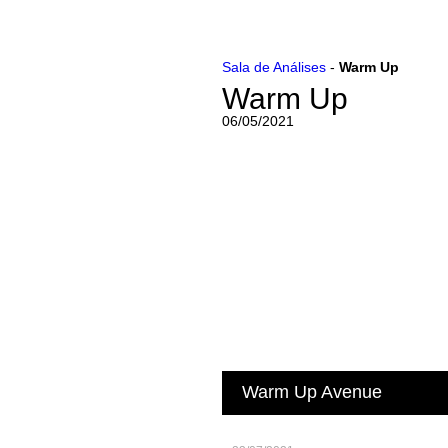
Ir
Sala de Análises
-
Warm Up
para
Warm Up
o
conteúdo
06/05/2021
Warm Up Avenue