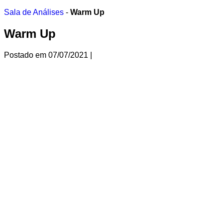
Ir
Sala de Análises
-
Warm Up
para
o
Warm Up
conteúdo
Postado em
07/07/2021
|