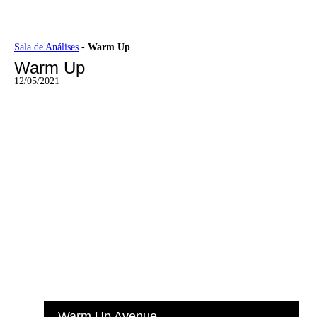
Ir
Sala de Análises
-
Warm Up
para
Warm Up
o
conteúdo
12/05/2021
Warm Up Avenue