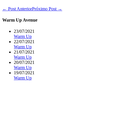
Navegação
← Post Anterior
Próximo Post →
de
post
Warm Up Avenue
23/07/2021
Warm Up
22/07/2021
Warm Up
21/07/2021
Warm Up
20/07/2021
Warm Up
19/07/2021
Warm Up