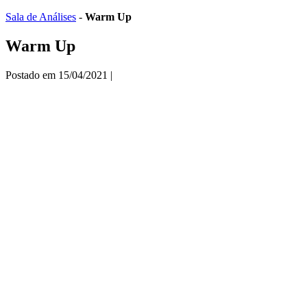
Ir
Sala de Análises
-
Warm Up
para
o
Warm Up
conteúdo
Postado em
15/04/2021
|