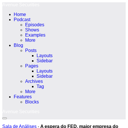
Ir
Avenue Securities
para
Home
o
Podcast
conteúdo
Episodes
Shows
Examples
More
Blog
Posts
Layouts
Sidebar
Pages
Layouts
Sidebar
Archives
Tag
More
Features
Blocks
Avenue Securities
Alternância
menu
Sala de Análises
-
A espera do FED, maior empresa do