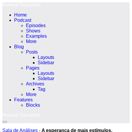
Ir
Avenue Securities
para
Home
o
Podcast
conteúdo
Episodes
Shows
Examples
More
Blog
Posts
Layouts
Sidebar
Pages
Layouts
Sidebar
Archives
Tag
More
Features
Blocks
Avenue Securities
Alternância
menu
Sala de Análises
-
A esperança de mais estímulos,