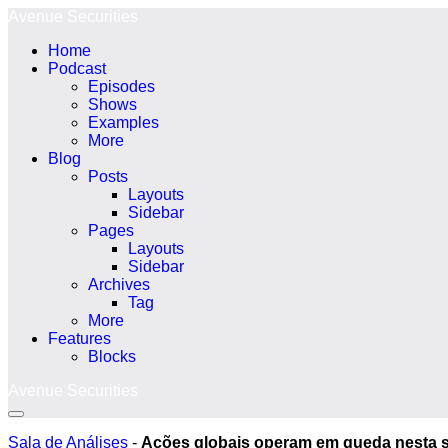
Ir
Avenue Securities
para
Home
o
Podcast
conteúdo
Episodes
Shows
Examples
More
Blog
Posts
Layouts
Sidebar
Pages
Layouts
Sidebar
Archives
Tag
More
Features
Blocks
Avenue Securities
Alternância
menu
Sala de Análises
-
Ações globais operam em queda nesta sex