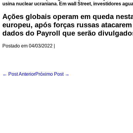
usina nuclear ucraniana. Em wall Street, investidores ag
Ações globais operam em queda nesta s
europeu, após forças russas atacarem
dados do Payroll que serão divulgado
Postado em
04/03/2022
|
Navegação
← Post Anterior
Próximo Post →
de
post