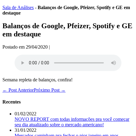
Ir
Sala de Análises
-
Balanços de Google, Pfeizer, Spotify e GE em
para
destaque
o
conteúdo
Balanços de Google, Pfeizer, Spotify e GE
em destaque
Postado em
29/04/2020
|
Semana repleta de balanços, confira!
Navegação
← Post Anterior
Próximo Post →
de
post
Recentes
01/02/2022
NOVO REPORT com todas informações pra você começar
seu dia atualizado sobre o mercado americano!
31/01/2022
Mercados caminham pra fechar o pior janeiro em anos.