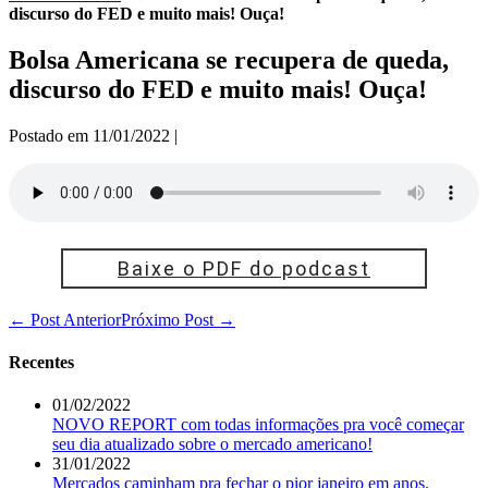
discurso do FED e muito mais! Ouça!
Bolsa Americana se recupera de queda,
discurso do FED e muito mais! Ouça!
Postado em
11/01/2022
|
Baixe o PDF do podcast
Navegação
← Post Anterior
Próximo Post →
de
post
Recentes
01/02/2022
NOVO REPORT com todas informações pra você começar
seu dia atualizado sobre o mercado americano!
31/01/2022
Mercados caminham pra fechar o pior janeiro em anos.