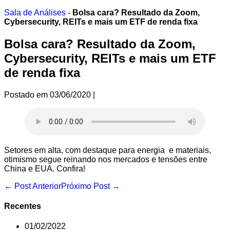
Ir
Sala de Análises
-
Bolsa cara? Resultado da Zoom,
para
Cybersecurity, REITs e mais um ETF de renda fixa
o
conteúdo
Bolsa cara? Resultado da Zoom,
Cybersecurity, REITs e mais um ETF
de renda fixa
Postado em
03/06/2020
|
Setores em alta, com destaque para energia e materiais,
otimismo segue reinando nos mercados e tensões entre
China e EUA. Confira!
Navegação
← Post Anterior
Próximo Post →
de
post
Recentes
01/02/2022