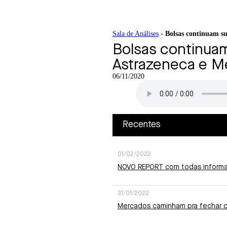
Ir
Sala de Análises
-
Bolsas continuam s
para
Bolsas continuam
o
conteúdo
Astrazeneca e M
06/11/2020
Recentes
01/02/2022
NOVO REPORT com todas informa
31/01/2022
Mercados caminham pra fechar o 