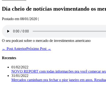
Dia cheio de notícias movimentando os me
Postado em
08/01/2020
|
O seu podcast sobre o mercado de investimentos americano
Navegação
← Post Anterior
Próximo Post →
de
post
Recentes
01/02/2022
NOVO REPORT com todas informações pra você começar seu d
31/01/2022
Mercados caminham pra fechar o pior janeiro em anos. Resulta