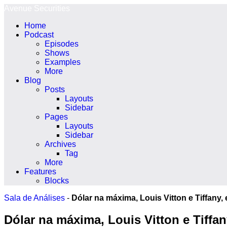
Ir
Avenue Securities
para
Home
o
Podcast
conteúdo
Episodes
Shows
Examples
More
Blog
Posts
Layouts
Sidebar
Pages
Layouts
Sidebar
Archives
Tag
More
Features
Blocks
Sala de Análises
-
Dólar na máxima, Louis Vitton e Tiffany,
Dólar na máxima, Louis Vitton e Tiffan