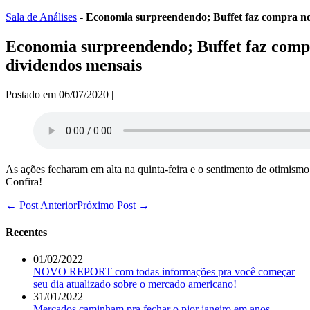
Ir
Sala de Análises
-
Economia surpreendendo; Buffet faz compra no
para
o
Economia surpreendendo; Buffet faz comp
conteúdo
dividendos mensais
Postado em
06/07/2020
|
As ações fecharam em alta na quinta-feira e o sentimento de otimism
Confira!
Navegação
← Post Anterior
Próximo Post →
de
post
Recentes
01/02/2022
NOVO REPORT com todas informações pra você começar
seu dia atualizado sobre o mercado americano!
31/01/2022
Mercados caminham pra fechar o pior janeiro em anos.