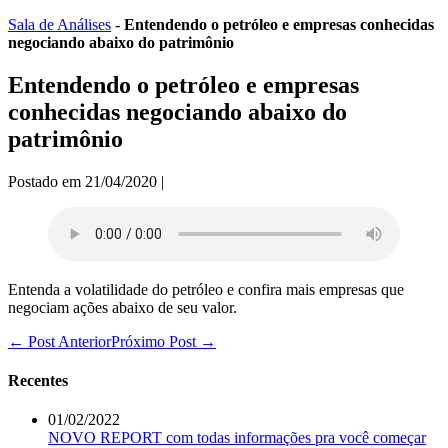
Ir
Sala de Análises
-
Entendendo o petróleo e empresas conhecidas
para
negociando abaixo do patrimônio
o
conteúdo
Entendendo o petróleo e empresas
conhecidas negociando abaixo do
patrimônio
Postado em
21/04/2020
|
Entenda a volatilidade do petróleo e confira mais empresas que
negociam ações abaixo de seu valor.
Navegação
← Post Anterior
Próximo Post →
de
post
Recentes
01/02/2022
NOVO REPORT com todas informações pra você começar