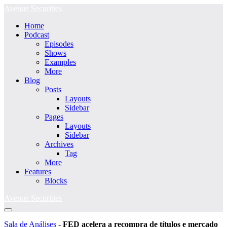
Ir
Avenue Securities
para
Home
o
Podcast
conteúdo
Episodes
Shows
Examples
More
Blog
Posts
Layouts
Sidebar
Pages
Layouts
Sidebar
Archives
Tag
More
Features
Blocks
Avenue Securities
Alternância
menu
Sala de Análises
-
FED acelera a recompra de títulos e mercado