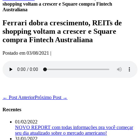
shopping voltam a crescer e Square compra Fintech
Australiana
Ferrari dobra crescimento, REITs de
shopping voltam a crescer e Square
compra Fintech Australiana
Postado em
03/08/2021
|
Navegação
← Post Anterior
Próximo Post →
de
post
Recentes
01/02/2022
NOVO REPORT com todas informações pra você começar
seu dia atualizado sobre o mercado americano!
31/01/2022