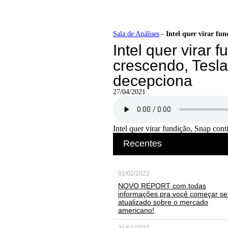
Ir
Sala de Análises
-
Intel quer virar fun
para
Intel quer virar 
o
conteúdo
crescendo, Tesla
decepciona
27/04/2021
Intel quer virar fundição, Snap con
Recentes
01/02/2022
NOVO REPORT com todas
informações pra você começar se
atualizado sobre o mercado
americano!