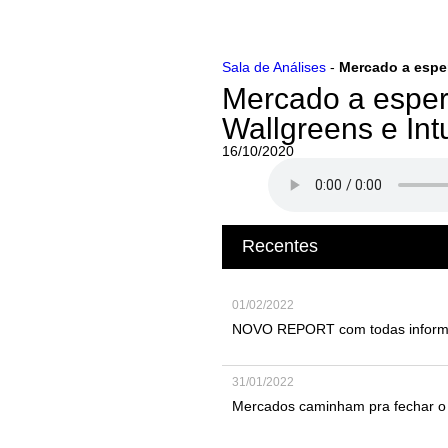
Ir
Sala de Análises
-
Mercado a esper
para
Mercado a esper
o
conteúdo
Wallgreens e Intu
16/10/2020
Recentes
01/02/2022
NOVO REPORT com todas informaç
31/01/2022
Mercados caminham pra fechar o p