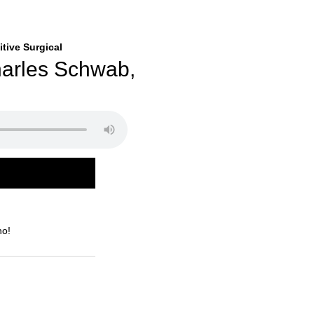
tive Surgical
harles Schwab,
no!