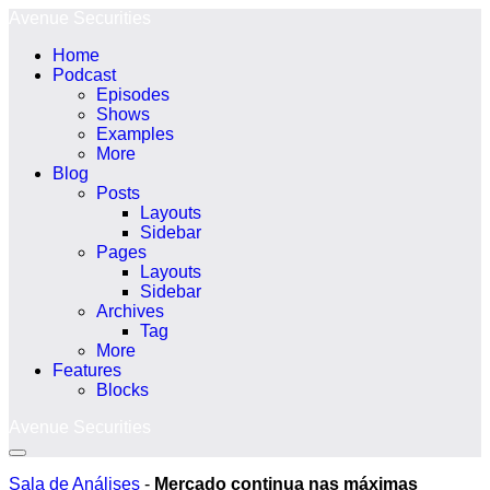
Ir
Avenue Securities
para
Home
o
Podcast
conteúdo
Episodes
Shows
Examples
More
Blog
Posts
Layouts
Sidebar
Pages
Layouts
Sidebar
Archives
Tag
More
Features
Blocks
Avenue Securities
Alternância
menu
Sala de Análises
-
Mercado continua nas máximas