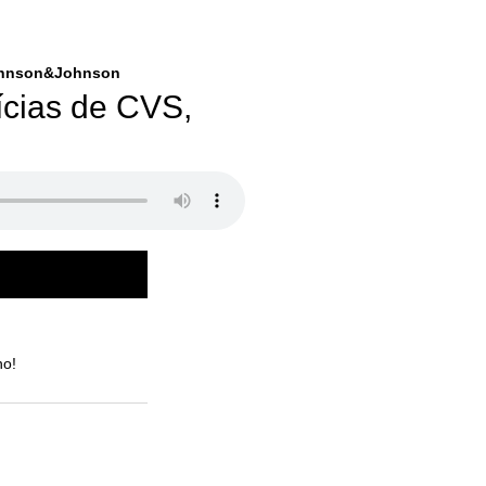
Johnson&Johnson
ícias de CVS,
no!