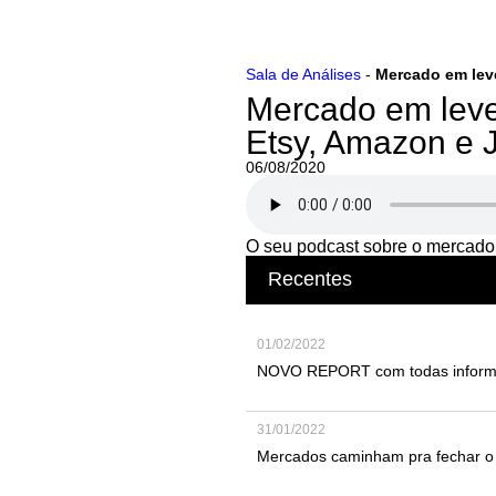
Ir
Sala de Análises
-
Mercado em lev
para
Mercado em leve
o
conteúdo
Etsy, Amazon e
06/08/2020
O seu podcast sobre o mercado
Recentes
01/02/2022
NOVO REPORT com todas informaç
31/01/2022
Mercados caminham pra fechar o p