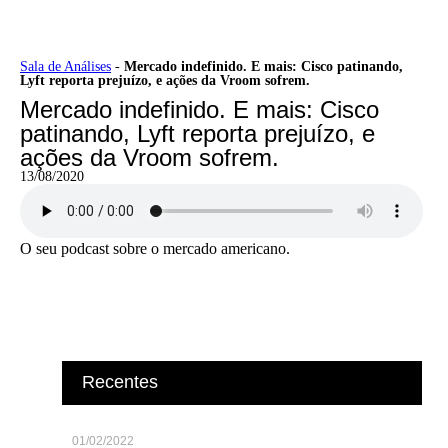
Ir
Sala de Análises
-
Mercado indefinido. E mais: Cisco patinando,
Lyft reporta prejuízo, e ações da Vroom sofrem.
para
o
Mercado indefinido. E mais: Cisco
conteúdo
patinando, Lyft reporta prejuízo, e
ações da Vroom sofrem.
13/08/2020
O seu podcast sobre o mercado americano.
Recentes
01/02/2022