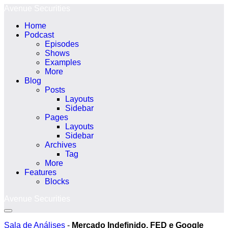
Ir
Avenue Securities
para
Home
o
Podcast
conteúdo
Episodes
Shows
Examples
More
Blog
Posts
Layouts
Sidebar
Pages
Layouts
Sidebar
Archives
Tag
More
Features
Blocks
Avenue Securities
Alternância
menu
Sala de Análises
-
Mercado Indefinido, FED e Google