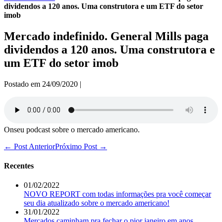
dividendos a 120 anos. Uma construtora e um ETF do setor
imob
Mercado indefinido. General Mills paga
dividendos a 120 anos. Uma construtora e
um ETF do setor imob
Postado em
24/09/2020
|
Onseu podcast sobre o mercado americano.
Navegação
← Post Anterior
Próximo Post →
de
post
Recentes
01/02/2022
NOVO REPORT com todas informações pra você começar
seu dia atualizado sobre o mercado americano!
31/01/2022
Mercados caminham pra fechar o pior janeiro em anos.