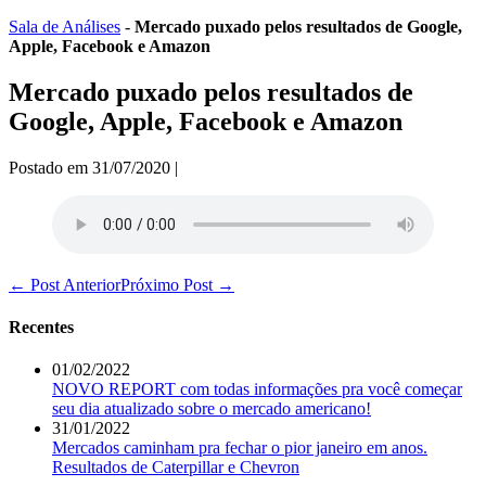
Ir
Sala de Análises
-
Mercado puxado pelos resultados de Google,
para
Apple, Facebook e Amazon
o
conteúdo
Mercado puxado pelos resultados de
Google, Apple, Facebook e Amazon
Postado em
31/07/2020
|
Navegação
← Post Anterior
Próximo Post →
de
post
Recentes
01/02/2022
NOVO REPORT com todas informações pra você começar
seu dia atualizado sobre o mercado americano!
31/01/2022
Mercados caminham pra fechar o pior janeiro em anos.
Resultados de Caterpillar e Chevron