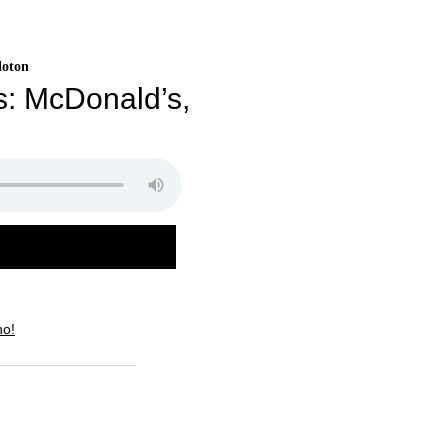
loton
s: McDonald’s,
no!