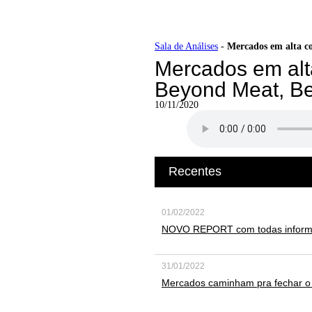
Ir
Sala de Análises
-
Mercados em alta co
para
Mercados em alt
o
conteúdo
Beyond Meat, Be
10/11/2020
Recentes
01/02/2022
NOVO REPORT com todas informaç
31/01/2022
Mercados caminham pra fechar o p