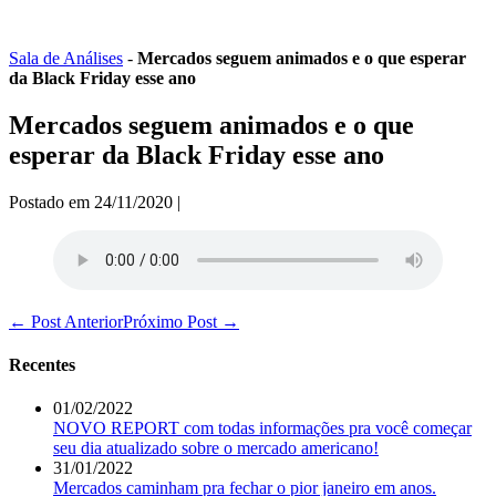
Ir
para
o
Sala de Análises
-
Mercados seguem animados e o que esperar
conteúdo
da Black Friday esse ano
Mercados seguem animados e o que
esperar da Black Friday esse ano
Postado em
24/11/2020
|
Navegação
← Post Anterior
Próximo Post →
de
post
Recentes
01/02/2022
NOVO REPORT com todas informações pra você começar
seu dia atualizado sobre o mercado americano!
31/01/2022
Mercados caminham pra fechar o pior janeiro em anos.