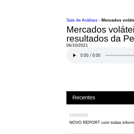
Ir
Sala de Análises
-
Mercados voláte
para
Mercados volátei
o
conteúdo
resultados da Pe
06/10/2021
Recentes
01/02/2022
NOVO REPORT com todas informaç