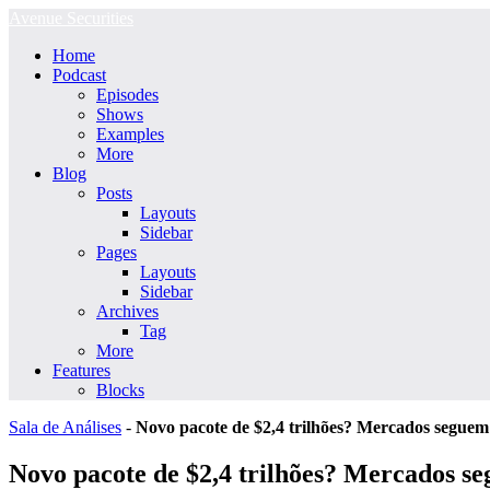
Ir
Avenue Securities
para
Home
o
Podcast
conteúdo
Episodes
Shows
Examples
More
Blog
Posts
Layouts
Sidebar
Pages
Layouts
Sidebar
Archives
Tag
More
Features
Blocks
Sala de Análises
-
Novo pacote de $2,4 trilhões? Mercados segue
Novo pacote de $2,4 trilhões? Mercados s