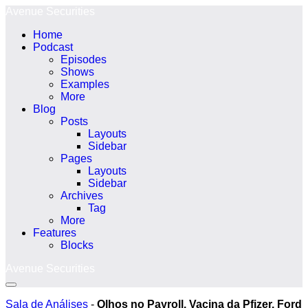
Ir
Avenue Securities
para
Home
o
Podcast
conteúdo
Episodes
Shows
Examples
More
Blog
Posts
Layouts
Sidebar
Pages
Layouts
Sidebar
Archives
Tag
More
Features
Blocks
Avenue Securities
Alternância
menu
Sala de Análises
-
Olhos no Payroll. Vacina da Pfizer. Ford