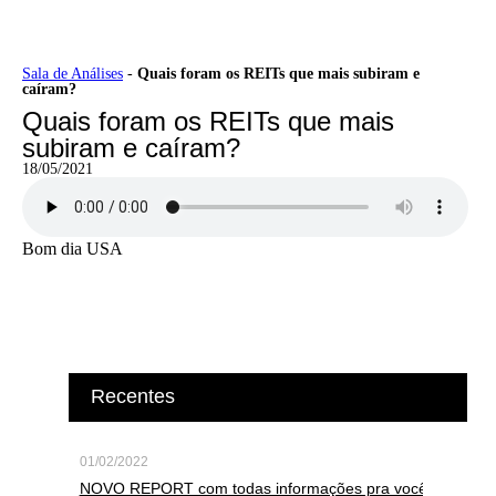
Ir
Sala de Análises
-
Quais foram os REITs que mais subiram e
caíram?
para
o
Quais foram os REITs que mais
conteúdo
subiram e caíram?
18/05/2021
Bom dia USA
Recentes
01/02/2022
NOVO REPORT com todas informações pra você