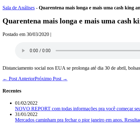
Ir
Sala de Análises
-
Quarentena mais longa e mais uma cash king a
para
o
Quarentena mais longa e mais uma cash k
conteúdo
Postado em
30/03/2020
|
Distanciamento social nos EUA se prolonga até dia 30 de abril, bolsas
Navegação
← Post Anterior
Próximo Post →
de
post
Recentes
01/02/2022
NOVO REPORT com todas informações pra você começar seu d
31/01/2022
Mercados caminham pra fechar o pior janeiro em anos. Resulta